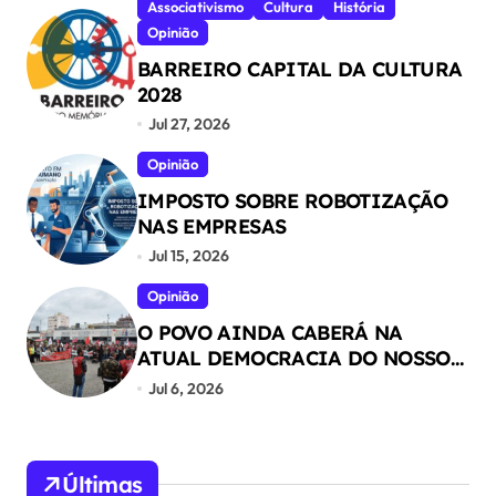
Associativismo
Cultura
História
Opinião
BARREIRO CAPITAL DA CULTURA
2028
Jul 27, 2026
Opinião
IMPOSTO SOBRE ROBOTIZAÇÃO
NAS EMPRESAS
Jul 15, 2026
Opinião
O POVO AINDA CABERÁ NA
ATUAL DEMOCRACIA DO NOSSO
PAÍS ?
Jul 6, 2026
Últimas