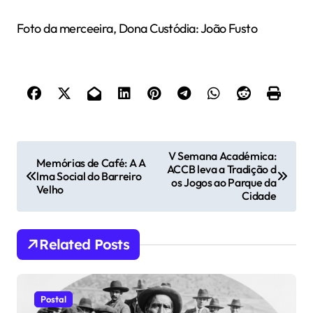
Foto da merceeira, Dona Custódia: João Fusto
N
V Semana Académica:
Memórias de Café: A A
ACCB leva a Tradição d
a
lma Social do Barreiro
os Jogos ao Parque da
Velho
v
Cidade
e
g
Related Posts
a
ç
Postal
ã