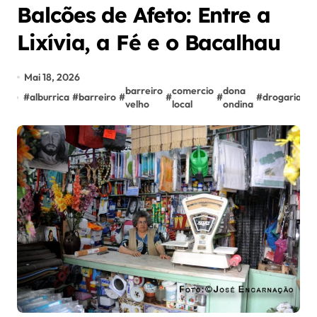
Balcões de Afeto: Entre a
Lixívia, a Fé e o Bacalhau
Mai 18, 2026
barreiro
comercio
dona
#
alburrica
#
barreiro
#
#
#
#
drogaria
#
h
velho
local
ondina