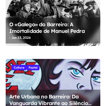
o
d
e
O «Galego» do Barreiro: A
a
Imortalidade de Manuel Pedra
r
Jun 23, 2026
t
i
g
Cultura
Postal
o
s
Arte Urbana no Barreiro: Da
Vanguarda Vibrante ao Silêncio