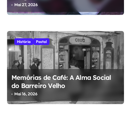
dos Muros
Mai 27, 2026
História
Postal
Memórias de Café: A Alma Social
do Barreiro Velho
Mai 16, 2026