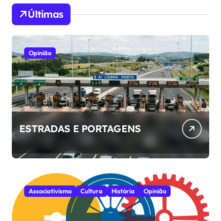
Últimas
Opinião
ESTRADAS E PORTAGENS
Associativismo
Cultura
História
Opinião