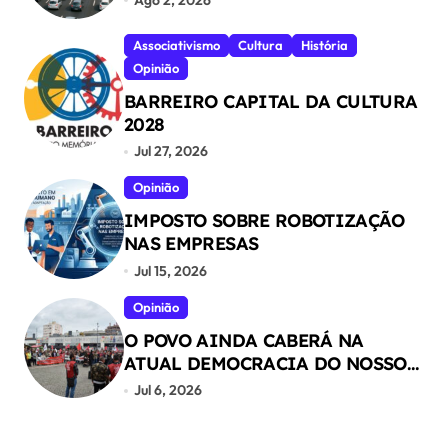
Associativismo
Cultura
História
Opinião
BARREIRO CAPITAL DA CULTURA
2028
Jul 27, 2026
Opinião
IMPOSTO SOBRE ROBOTIZAÇÃO
NAS EMPRESAS
Jul 15, 2026
Opinião
O POVO AINDA CABERÁ NA
ATUAL DEMOCRACIA DO NOSSO
PAÍS ?
Jul 6, 2026