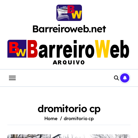
Skip
to
content
Barreiroweb.net
dromitorio cp
Home
dromitorio cp