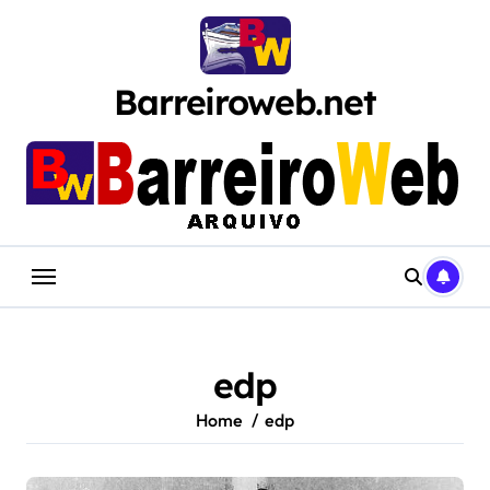
Skip
to
content
Barreiroweb.net
edp
Home
edp