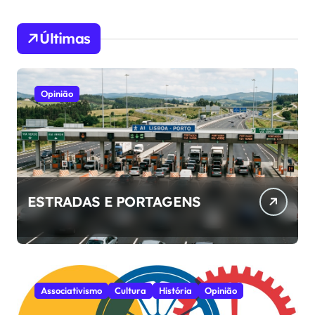
Últimas
Opinião
ESTRADAS E PORTAGENS
Associativismo
Cultura
História
Opinião