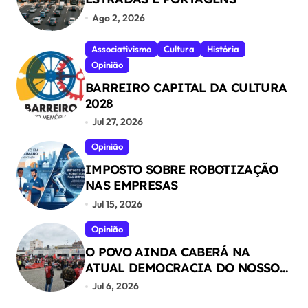
Ago 2, 2026
Associativismo
Cultura
História
Opinião
BARREIRO CAPITAL DA CULTURA
2028
Jul 27, 2026
Opinião
IMPOSTO SOBRE ROBOTIZAÇÃO
NAS EMPRESAS
Jul 15, 2026
Opinião
O POVO AINDA CABERÁ NA
ATUAL DEMOCRACIA DO NOSSO
PAÍS ?
Jul 6, 2026