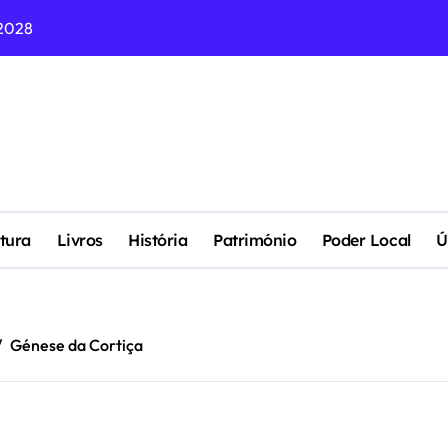
2028
NAS EMPRESAS
 DEMOCRACIA DO NOSSO PAÍS ?
eu Lixo Ficou Quatro Vezes Mais Valioso (Para os Outros)
DO ESTE SÁBADO NO 31 DE JANEIRO “OS CELTAS” COM MÚSI
gularidade de Rosa Americana
tura
Livros
História
Património
Poder Local
Ú
idade de Manuel Pedra
os Paços do Concelho (1904)
Génese da Cortiça
EMA DE LIVRE MERCADO?