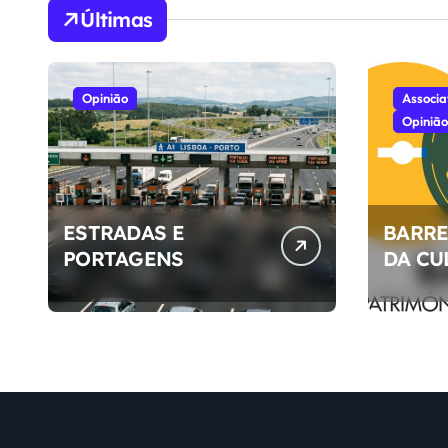
Últimas
Opinião
Associa
Opinião
ESTRADAS E
BARRE
PORTAGENS
DA CU