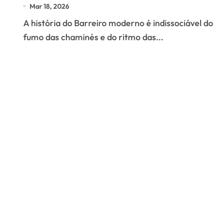
Eixo da Rua Miguel
Mar 18, 2026
Pais”
A história do Barreiro moderno é indissociável do
fumo das chaminés e do ritmo das...