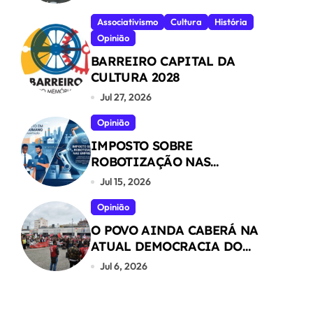
Associativismo
Cultura
História
Opinião
BARREIRO CAPITAL DA
CULTURA 2028
Jul 27, 2026
Opinião
IMPOSTO SOBRE
ROBOTIZAÇÃO NAS
EMPRESAS
Jul 15, 2026
Opinião
O POVO AINDA CABERÁ NA
ATUAL DEMOCRACIA DO
NOSSO PAÍS ?
Jul 6, 2026