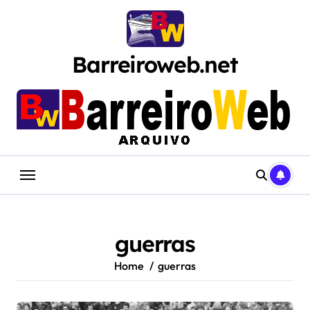
Skip
to
content
Barreiroweb.net
guerras
Home
guerras