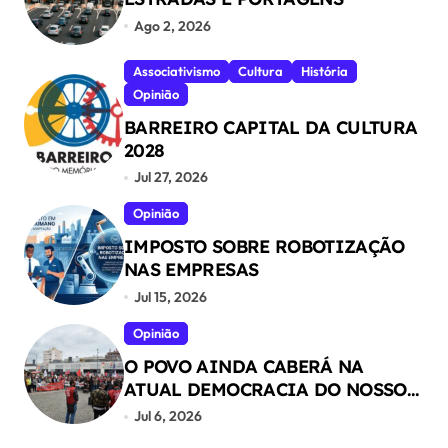
Ago 2, 2026
Associativismo
Cultura
História
Opinião
BARREIRO CAPITAL DA CULTURA
2028
Jul 27, 2026
Opinião
IMPOSTO SOBRE ROBOTIZAÇÃO
NAS EMPRESAS
Jul 15, 2026
Opinião
O POVO AINDA CABERÁ NA
ATUAL DEMOCRACIA DO NOSSO
PAÍS ?
Jul 6, 2026