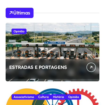
Últimas
Opinião
ESTRADAS E PORTAGENS
Associativismo
Cultura
História
Opinião