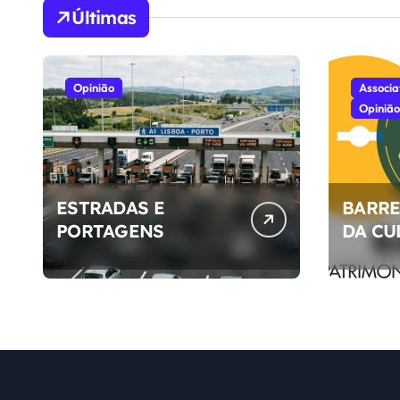
Últimas
Opinião
Associa
Opinião
ESTRADAS E
BARRE
PORTAGENS
DA CU