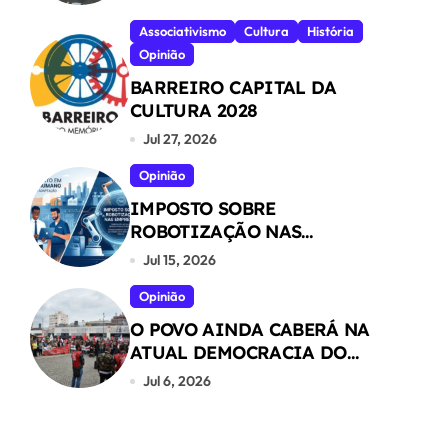
Associativismo
Cultura
História
Opinião
BARREIRO CAPITAL DA
CULTURA 2028
Jul 27, 2026
Opinião
IMPOSTO SOBRE
ROBOTIZAÇÃO NAS
EMPRESAS
Jul 15, 2026
Opinião
O POVO AINDA CABERÁ NA
ATUAL DEMOCRACIA DO
NOSSO PAÍS ?
Jul 6, 2026