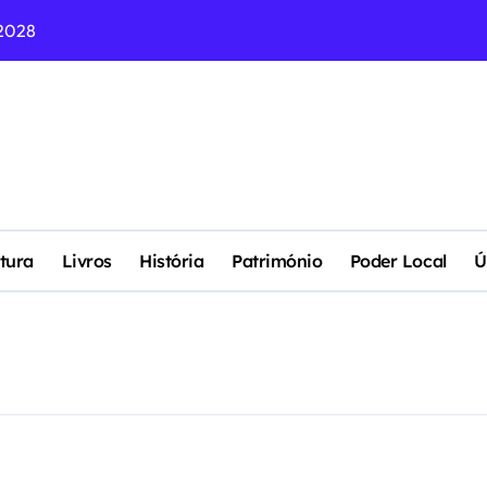
2028
NAS EMPRESAS
 DEMOCRACIA DO NOSSO PAÍS ?
eu Lixo Ficou Quatro Vezes Mais Valioso (Para os Outros)
DO ESTE SÁBADO NO 31 DE JANEIRO “OS CELTAS” COM MÚSI
gularidade de Rosa Americana
tura
Livros
História
Património
Poder Local
Ú
idade de Manuel Pedra
os Paços do Concelho (1904)
EMA DE LIVRE MERCADO?