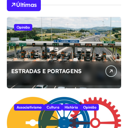
Últimas
Opinião
ESTRADAS E PORTAGENS
Associativismo
Cultura
História
Opinião