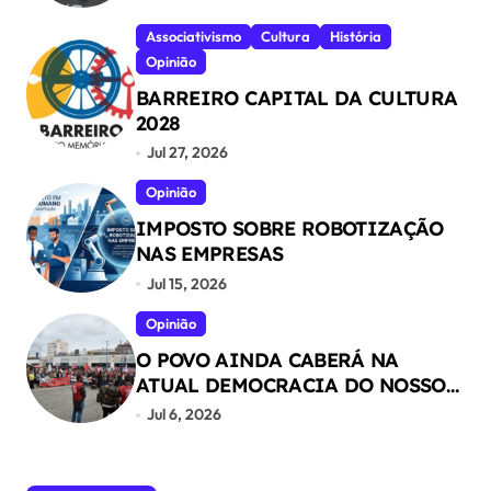
Associativismo
Cultura
História
Opinião
BARREIRO CAPITAL DA CULTURA
2028
Jul 27, 2026
Opinião
IMPOSTO SOBRE ROBOTIZAÇÃO
NAS EMPRESAS
Jul 15, 2026
Opinião
O POVO AINDA CABERÁ NA
ATUAL DEMOCRACIA DO NOSSO
PAÍS ?
Jul 6, 2026