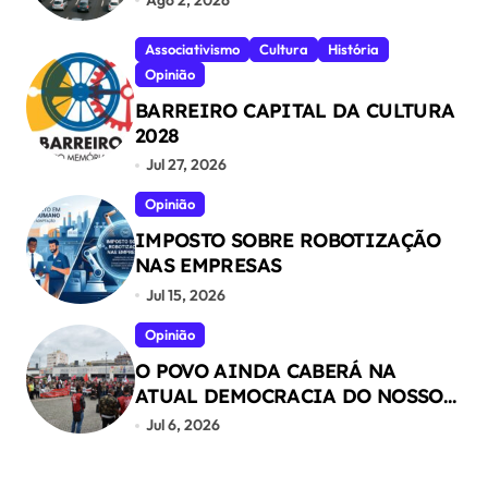
Associativismo
Cultura
História
Opinião
BARREIRO CAPITAL DA CULTURA
2028
Jul 27, 2026
Opinião
IMPOSTO SOBRE ROBOTIZAÇÃO
NAS EMPRESAS
Jul 15, 2026
Opinião
O POVO AINDA CABERÁ NA
ATUAL DEMOCRACIA DO NOSSO
PAÍS ?
Jul 6, 2026