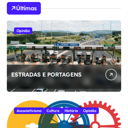
Últimas
Opinião
ESTRADAS E PORTAGENS
Associativismo
Cultura
História
Opinião