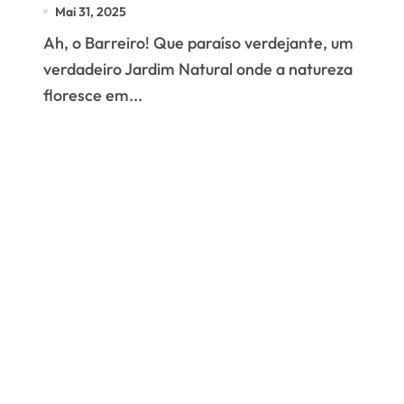
Multas Prorrogadas)
Mai 31, 2025
Ah, o Barreiro! Que paraíso verdejante, um
verdadeiro Jardim Natural onde a natureza
floresce em...