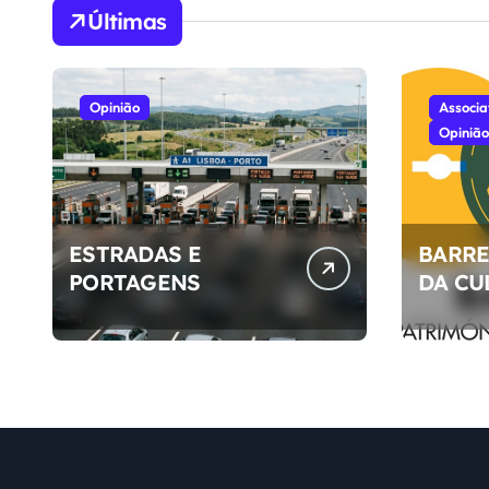
Últimas
Opinião
Associa
Opinião
ESTRADAS E
BARRE
PORTAGENS
DA CU