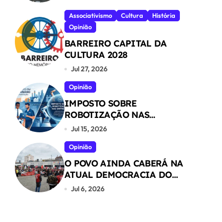
Associativismo
Cultura
História
Opinião
BARREIRO CAPITAL DA
CULTURA 2028
Jul 27, 2026
Opinião
IMPOSTO SOBRE
ROBOTIZAÇÃO NAS
EMPRESAS
Jul 15, 2026
Opinião
O POVO AINDA CABERÁ NA
ATUAL DEMOCRACIA DO
NOSSO PAÍS ?
Jul 6, 2026