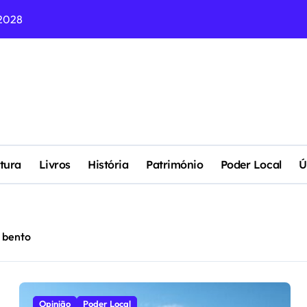
2028
NAS EMPRESAS
 DEMOCRACIA DO NOSSO PAÍS ?
eu Lixo Ficou Quatro Vezes Mais Valioso (Para os Outros)
DO ESTE SÁBADO NO 31 DE JANEIRO “OS CELTAS” COM MÚSI
gularidade de Rosa Americana
tura
Livros
História
Património
Poder Local
Ú
idade de Manuel Pedra
os Paços do Concelho (1904)
o bento
EMA DE LIVRE MERCADO?
Opinião
Poder Local