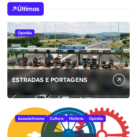
Últimas
Opinião
ESTRADAS E PORTAGENS
Associativismo
Cultura
História
Opinião