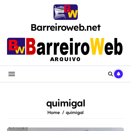
Skip
to
content
Barreiroweb.net
quimigal
Home
quimigal