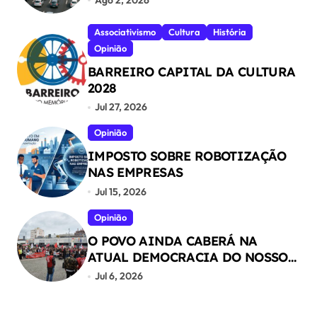
Associativismo
Cultura
História
Opinião
BARREIRO CAPITAL DA CULTURA
2028
Jul 27, 2026
Opinião
IMPOSTO SOBRE ROBOTIZAÇÃO
NAS EMPRESAS
Jul 15, 2026
Opinião
O POVO AINDA CABERÁ NA
ATUAL DEMOCRACIA DO NOSSO
PAÍS ?
Jul 6, 2026