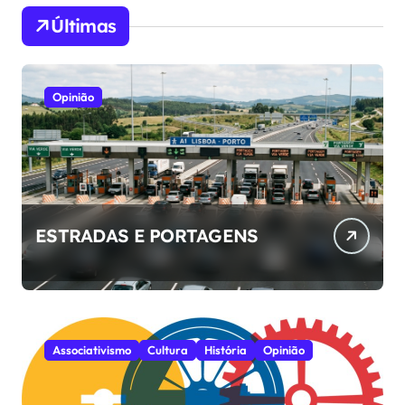
Últimas
Opinião
ESTRADAS E PORTAGENS
Associativismo
Cultura
História
Opinião