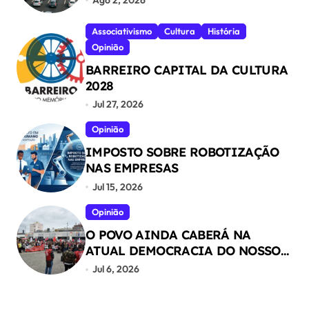
Associativismo
Cultura
História
Opinião
BARREIRO CAPITAL DA CULTURA
2028
Jul 27, 2026
Opinião
IMPOSTO SOBRE ROBOTIZAÇÃO
NAS EMPRESAS
Jul 15, 2026
Opinião
O POVO AINDA CABERÁ NA
ATUAL DEMOCRACIA DO NOSSO
PAÍS ?
Jul 6, 2026