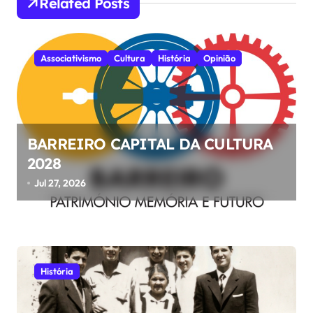
Related Posts
g
a
ç
Associativismo
Cultura
História
Opinião
ã
o
d
BARREIRO CAPITAL DA CULTURA
e
2028
a
Jul 27, 2026
r
t
i
g
História
o