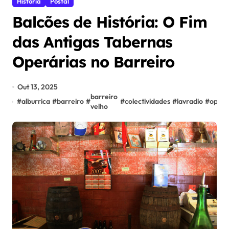
História
Postal
Balcões de História: O Fim
das Antigas Tabernas
Operárias no Barreiro
Out 13, 2025
barreiro
#
alburrica
#
barreiro
#
#
colectividades
#
lavradio
#
opera
velho