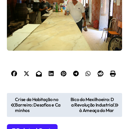
N
Crise da Habitação no
Bico do Mexilhoeiro: D
Barreiro: Desafios e Ca
a Revolução Industrial
a
minhos
à Ameaça do Mar
v
e