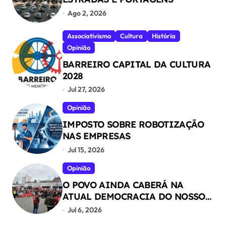
Ago 2, 2026
Associativismo
Cultura
História
Opinião
BARREIRO CAPITAL DA CULTURA
2028
Jul 27, 2026
Opinião
IMPOSTO SOBRE ROBOTIZAÇÃO
NAS EMPRESAS
Jul 15, 2026
Opinião
O POVO AINDA CABERÁ NA
ATUAL DEMOCRACIA DO NOSSO
PAÍS ?
Jul 6, 2026