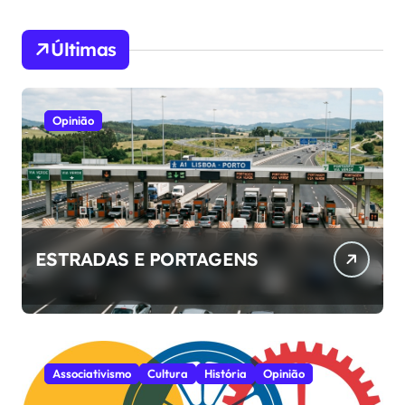
Últimas
Opinião
ESTRADAS E PORTAGENS
Associativismo
Cultura
História
Opinião